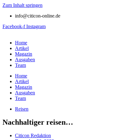
Zum Inhalt springen
info@citicon-online.de
Facebook-f
Instagram
Home
Artikel
Magazin
Ausgaben
Team
Home
Artikel
Magazin
Ausgaben
Team
Reisen
Nachhaltiger reisen…
Citicon Redaktion