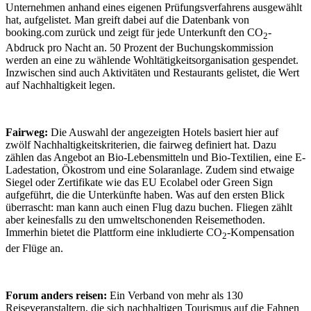
Unternehmen anhand eines eigenen Prüfungsverfahrens ausgewählt
hat, aufgelistet. Man greift dabei auf die Datenbank von
booking.com zurück und zeigt für jede Unterkunft den CO
-
2
Abdruck pro Nacht an. 50 Prozent der Buchungskommission
werden an eine zu wählende Wohltätigkeitsorganisation gespendet.
Inzwischen sind auch Aktivitäten und Restaurants gelistet, die Wert
auf Nachhaltigkeit legen.
Fairweg:
Die Auswahl der angezeigten Hotels basiert hier auf
zwölf Nachhaltigkeitskriterien, die fairweg definiert hat. Dazu
zählen das Angebot an Bio-Lebensmitteln und Bio-Textilien, eine E-
Ladestation, Ökostrom und eine Solaranlage. Zudem sind etwaige
Siegel oder Zertifikate wie das EU Ecolabel oder Green Sign
aufgeführt, die die Unterkünfte haben. Was auf den ersten Blick
überrascht: man kann auch einen Flug dazu buchen. Fliegen zählt
aber keinesfalls zu den umweltschonenden Reisemethoden.
Immerhin bietet die Plattform eine inkludierte CO
-Kompensation
2
der Flüge an.
Forum anders reisen:
Ein Verband von mehr als 130
Reiseveranstaltern, die sich nachhaltigen Tourismus auf die Fahnen