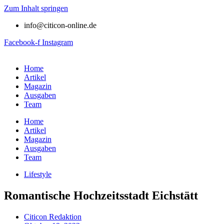
Zum Inhalt springen
info@citicon-online.de
Facebook-f
Instagram
Home
Artikel
Magazin
Ausgaben
Team
Home
Artikel
Magazin
Ausgaben
Team
Lifestyle
Romantische Hochzeitsstadt Eichstätt
Citicon Redaktion