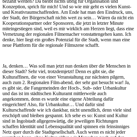
bezahlt werden? Da bleibt nichts übrig für Organisation und
Konzeption, sprich für mich! Und so wie mir geht es vielen Kunst-
und Kreativraumschaffenden. Am Ende hat man den Eindruck, uns,
der Stadt, der Bürgerschaft nichts wert zu sein… Wären da nicht ein
Kooperationspartner oder Sponsoren, die jetzt in letzter Minute
miteingestiegen sind, weil es mir wirklich am Herzen liegt, dass eine
Vernetzung der regionalen Filmemacher vonstattengehen kann. Ich
denke, hier liegt ein großes Potenzial für die Stadt, wenn man eine
neue Plattform für die regionale Filmszene schafft.
Ja, denken… Was soll man jetzt nun denken über die Menschen in
dieser Stadt? Sehr viel, trotzdemjetzt! Denn es gibt sie, die
Kulturaffinen, die von einer Veranstaltung zur nächsten pilgern,
auch zum 2. Regionalen Film-abend, der sehr gut besucht war! Ja,
es gibt sie, die Fangemeinden der Hoch-, Sub- oder Urbankultur
und das ist im städtischen Kulturamt mittlerweile auch
angekommen, denn es wurde eine eigene Abteilung dafür
eingerichtet! Also, für Urbankultur… Und dafür sind
Kulturschaffende wie ich dankbar, nicht unendlich, denn viele sind
erschöpft und bleiben gespannt. Ich sehe es so: Kunst und Kultur
sind in Ingolstadt allgegenwärtig, die jeweiligen Richtungen
schaffen Identität und Lebensqualität und spinnen ein feinsinniges
Netz quer durch die Stadtgesellschaft. Auch wenn es nicht jeder