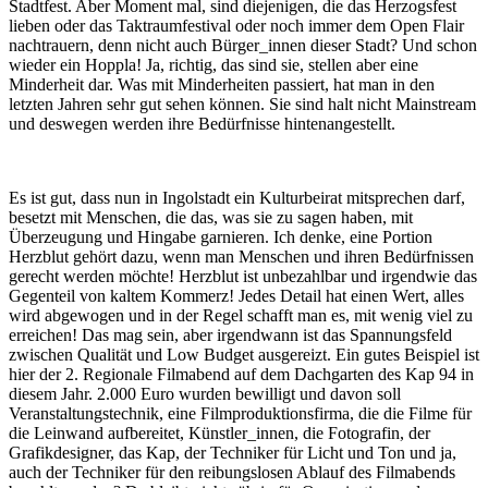
Stadtfest. Aber Moment mal, sind diejenigen, die das Herzogsfest
lieben oder das Taktraumfestival oder noch immer dem Open Flair
nachtrauern, denn nicht auch Bürger_innen dieser Stadt? Und schon
wieder ein Hoppla! Ja, richtig, das sind sie, stellen aber eine
Minderheit dar. Was mit Minderheiten passiert, hat man in den
letzten Jahren sehr gut sehen können. Sie sind halt nicht Mainstream
und deswegen werden ihre Bedürfnisse hintenangestellt.
Es ist gut, dass nun in Ingolstadt ein Kulturbeirat mitsprechen darf,
besetzt mit Menschen, die das, was sie zu sagen haben, mit
Überzeugung und Hingabe garnieren. Ich denke, eine Portion
Herzblut gehört dazu, wenn man Menschen und ihren Bedürfnissen
gerecht werden möchte! Herzblut ist unbezahlbar und irgendwie das
Gegenteil von kaltem Kommerz! Jedes Detail hat einen Wert, alles
wird abgewogen und in der Regel schafft man es, mit wenig viel zu
erreichen! Das mag sein, aber irgendwann ist das Spannungsfeld
zwischen Qualität und Low Budget ausgereizt. Ein gutes Beispiel ist
hier der 2. Regionale Filmabend auf dem Dachgarten des Kap 94 in
diesem Jahr. 2.000 Euro wurden bewilligt und davon soll
Veranstaltungstechnik, eine Filmproduktionsfirma, die die Filme für
die Leinwand aufbereitet, Künstler_innen, die Fotografin, der
Grafikdesigner, das Kap, der Techniker für Licht und Ton und ja,
auch der Techniker für den reibungslosen Ablauf des Filmabends