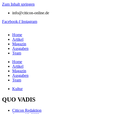
Zum Inhalt springen
info@citicon-online.de
Facebook-f
Instagram
Home
Artikel
Magazin
Ausgaben
Team
Home
Artikel
Magazin
Ausgaben
Team
Kultur
QUO VADIS
Citicon Redaktion