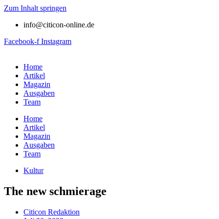
Zum Inhalt springen
info@citicon-online.de
Facebook-f
Instagram
Home
Artikel
Magazin
Ausgaben
Team
Home
Artikel
Magazin
Ausgaben
Team
Kultur
The new schmierage
Citicon Redaktion