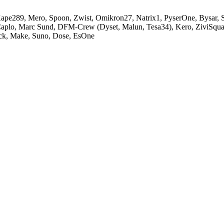
ape289, Mero, Spoon, Zwist, Omikron27, Natrix1, PyserOne, Bysar, Sw
Caplo, Marc Sund, DFM-Crew (Dyset, Malun, Tesa34), Kero, ZiviSquad
Bock, Make, Suno, Dose, EsOne