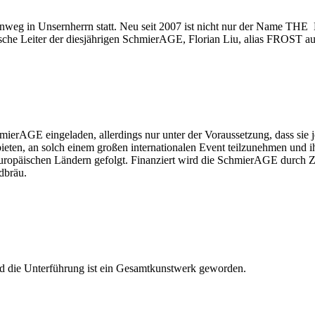
weg in Unsernherrn statt. Neu seit 2007 ist nicht nur der Name THE
ische Leiter der diesjährigen SchmierAGE, Florian Liu, alias FROST a
ierAGE eingeladen, allerdings nur unter der Voraussetzung, dass sie j
en, an solch einem großen internationalen Event teilzunehmen und ih
 europäischen Ländern gefolgt. Finanziert wird die SchmierAGE durch Z
dbräu.
nd die Unterführung ist ein Gesamtkunstwerk geworden.