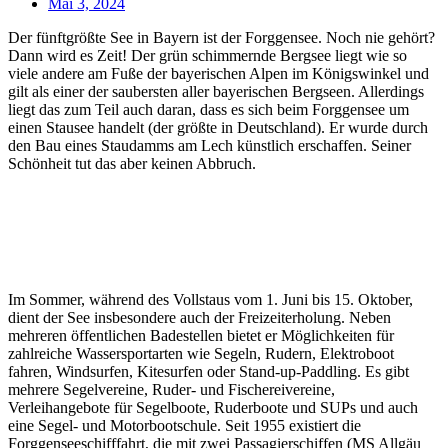
Mai 3, 2024
Der fünftgrößte See in Bayern ist der Forggensee. Noch nie gehört?
Dann wird es Zeit! Der grün schimmernde Bergsee liegt wie so
viele andere am Fuße der bayerischen Alpen im Königswinkel und
gilt als einer der saubersten aller bayerischen Bergseen. Allerdings
liegt das zum Teil auch daran, dass es sich beim Forggensee um
einen Stausee handelt (der größte in Deutschland). Er wurde durch
den Bau eines Staudamms am Lech künstlich erschaffen. Seiner
Schönheit tut das aber keinen Abbruch.
Im Sommer, während des Vollstaus vom 1. Juni bis 15. Oktober,
dient der See insbesondere auch der Freizeiterholung. Neben
mehreren öffentlichen Badestellen bietet er Möglichkeiten für
zahlreiche Wassersportarten wie Segeln, Rudern, Elektroboot
fahren, Windsurfen, Kitesurfen oder Stand-up-Paddling. Es gibt
mehrere Segelvereine, Ruder- und Fischereivereine,
Verleihangebote für Segelboote, Ruderboote und SUPs und auch
eine Segel- und Motorbootschule. Seit 1955 existiert die
Forggenseeschifffahrt, die mit zwei Passagierschiffen (MS Allgäu