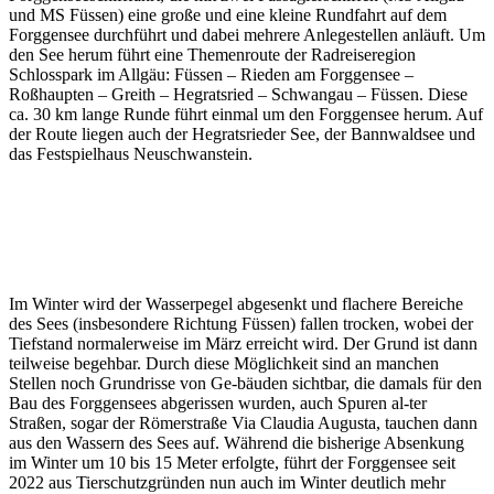
und MS Füssen) eine große und eine kleine Rundfahrt auf dem
Forggensee durchführt und dabei mehrere Anlegestellen anläuft. Um
den See herum führt eine Themenroute der Radreiseregion
Schlosspark im Allgäu: Füssen – Rieden am Forggensee –
Roßhaupten – Greith – Hegratsried – Schwangau – Füssen. Diese
ca. 30 km lange Runde führt einmal um den Forggensee herum. Auf
der Route liegen auch der Hegratsrieder See, der Bannwaldsee und
das Festspielhaus Neuschwanstein.
Im Winter wird der Wasserpegel abgesenkt und flachere Bereiche
des Sees (insbesondere Richtung Füssen) fallen trocken, wobei der
Tiefstand normalerweise im März erreicht wird. Der Grund ist dann
teilweise begehbar. Durch diese Möglichkeit sind an manchen
Stellen noch Grundrisse von Ge-bäuden sichtbar, die damals für den
Bau des Forggensees abgerissen wurden, auch Spuren al-ter
Straßen, sogar der Römerstraße Via Claudia Augusta, tauchen dann
aus den Wassern des Sees auf. Während die bisherige Absenkung
im Winter um 10 bis 15 Meter erfolgte, führt der Forggensee seit
2022 aus Tierschutzgründen nun auch im Winter deutlich mehr