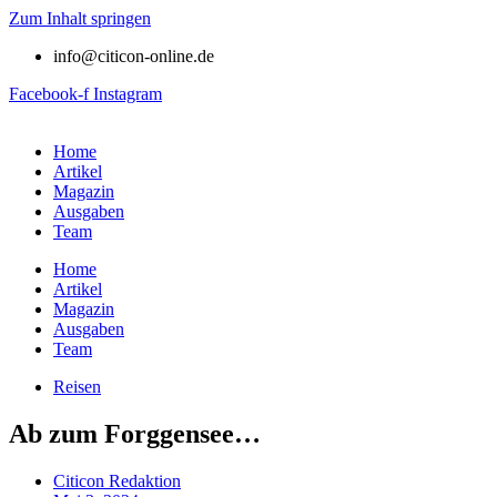
Zum Inhalt springen
info@citicon-online.de
Facebook-f
Instagram
Home
Artikel
Magazin
Ausgaben
Team
Home
Artikel
Magazin
Ausgaben
Team
Reisen
Ab zum Forggensee…
Citicon Redaktion