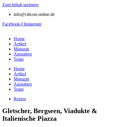
Zum Inhalt springen
info@citicon-online.de
Facebook-f
Instagram
Home
Artikel
Magazin
Ausgaben
Team
Home
Artikel
Magazin
Ausgaben
Team
Reisen
Gletscher, Bergseen, Viadukte &
Italienische Piazza