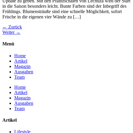
Update zu geben. Mit den Pflanzschalen von Lechuza wird der Start
in die Saison besonders leicht. Bunte Farben sind der Inbegriff des
Frühlings. Blumensträuße sind eine schnelle Möglichkeit, sofort
Frische in die eigenen vier Wände zu […]
←
Zurück
Weiter
→
Menü
Home
Artikel
Magazin
Ausgaben
Team
Home
Artikel
Magazin
Ausgaben
Team
Artikel
Lifestyle