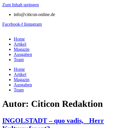
Zum Inhalt springen
info@citicon-online.de
Facebook-f
Instagram
Home
Artikel
Magazin
Ausgaben
Team
Home
Artikel
Magazin
Ausgaben
Team
Autor:
Citicon Redaktion
INGOLSTADT – quo vadis, Herr